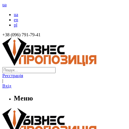
ua
ua
en
pl
+38 (096) 791-79-41
Реєстрація
|
Вхід
Меню