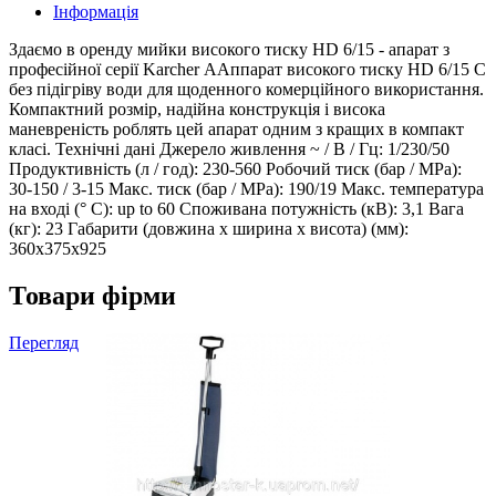
Інформація
Здаємо в оренду мийки високого тиску HD 6/15 - апарат з
професійної серії Karcher ААппарат високого тиску HD 6/15 C
без підігріву води для щоденного комерційного використання.
Компактний розмір, надійна конструкція і висока
маневреність роблять цей апарат одним з кращих в компакт
класі. Технічні дані Джерело живлення ~ / В / Гц: 1/230/50
Продуктивність (л / год): 230-560 Робочий тиск (бар / MPa):
30-150 / 3-15 Макс. тиск (бар / MPa): 190/19 Макс. температура
на вході (° C): up to 60 Споживана потужність (кВ): 3,1 Вага
(кг): 23 Габарити (довжина х ширина х висота) (мм):
360x375x925
Товари фірми
Перегляд