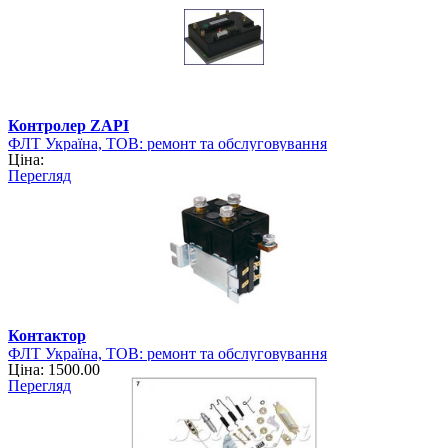
Контролер ZAPI
ФЛТ Україна, ТОВ: ремонт та обслуговування
Ціна:
навантажувально-розвантажувальної техніки
Перегляд
Контактор
ФЛТ Україна, ТОВ: ремонт та обслуговування
Ціна: 1500.00
навантажувально-розвантажувальної техніки
Перегляд