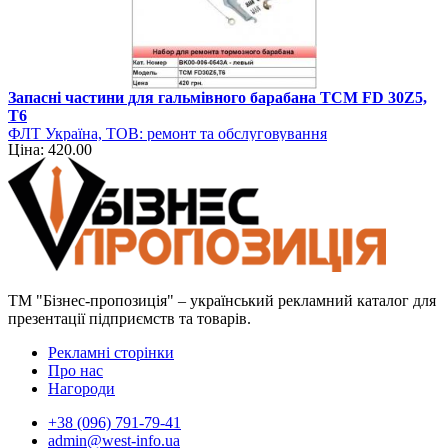
Запасні частини для гальмівного барабана TCM FD 30Z5,
T6
ФЛТ Україна, ТОВ: ремонт та обслуговування
Ціна: 420.00
навантажувально-розвантажувальної техніки
ТМ "Бізнес-пропозиція" – український рекламний каталог для
презентації підприємств та товарів.
Рекламні сторінки
Про нас
Нагороди
+38 (096) 791-79-41
admin@west-info.ua