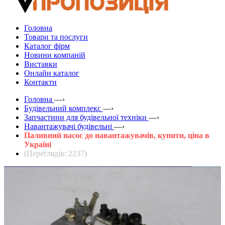
Головна
Товари та послуги
Каталог фірм
Новини компаній
Виставки
Онлайн каталог
Контакти
Головна
—›
Будівельний комплекс
—›
Запчастини для будівельної техніки
—›
Навантажувачі будівельні
—›
Паливний насос до навантажувачів, купити, ціна в
Україні
(Переглядів: 2237)