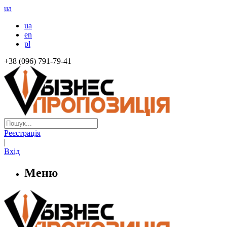
ua
ua
en
pl
+38 (096) 791-79-41
Реєстрація
|
Вхід
Меню