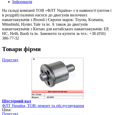
Інформація
На складі компанії ТОВ «ФЛТ Україна» є в наявності (оптом і
в роздріб) паливні насоси до двигунів вилочних
навантажувачів з Японії і Європи марок: Toyota, Komatsu,
Mitsubishi, Hyster, Yale та ін. А також до двигунів
навантажувачів з Китаю для китайських навантажувачів: EP,
HC, Helli, Baoli та ін. Замовити та купити за тел.: +38 (050)
386-77-32
Товари фірми
Перегляд
Шестерний вал
ФЛТ Україна, ТОВ: ремонт та обслуговування
Ціна:
навантажувально-розвантажувальної техніки
Перегляд