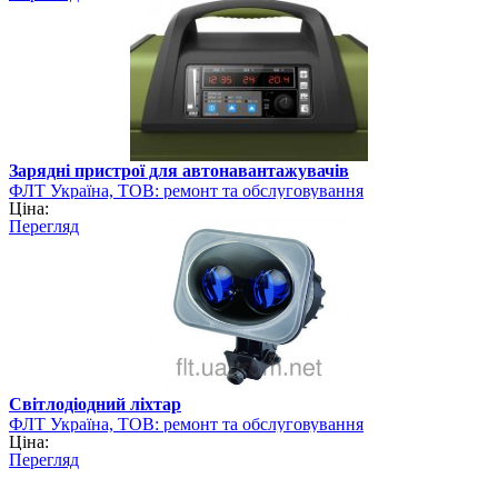
Зарядні пристрої для автонавантажувачів
ФЛТ Україна, ТОВ: ремонт та обслуговування
Ціна:
навантажувально-розвантажувальної техніки
Перегляд
Світлодіодний ліхтар
ФЛТ Україна, ТОВ: ремонт та обслуговування
Ціна:
навантажувально-розвантажувальної техніки
Перегляд