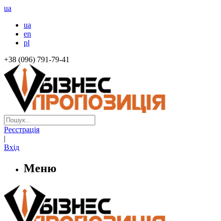
ua
ua
en
pl
+38 (096) 791-79-41
Реєстрація
|
Вхід
Меню