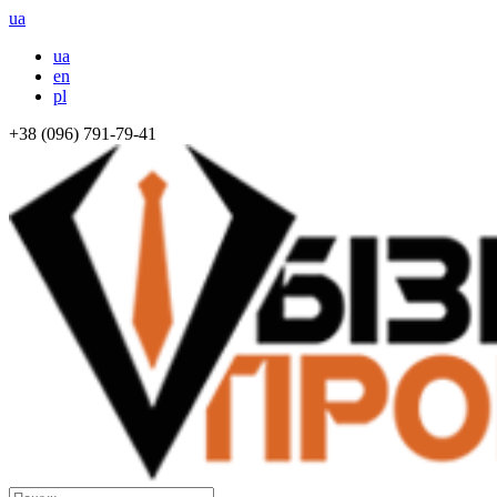
ua
ua
en
pl
+38 (096) 791-79-41