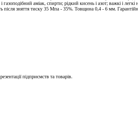
й і газоподібний аміак, спирти; рідкий кисень і азот; важкі і лег
 після зняття тиску 35 Мпа - 35%. Товщина 0,4 - 6 мм. Гарантійн
езентації підприємств та товарів.