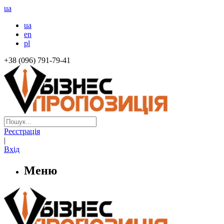
ua
ua
en
pl
+38 (096) 791-79-41
Реєстрація
|
Вхід
Меню