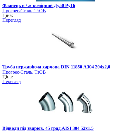
Фланець н / ж комірний Ду50 Ру16
Прогрес-Сталь, ТзОВ
Ціна:
Перегляд
Труба нержавіюча харчова DIN 11850 А304 204х2,0
Прогрес-Сталь, ТзОВ
Ціна:
Перегляд
Відводи під зварюв. 45 град.AISI 304 52х1,5