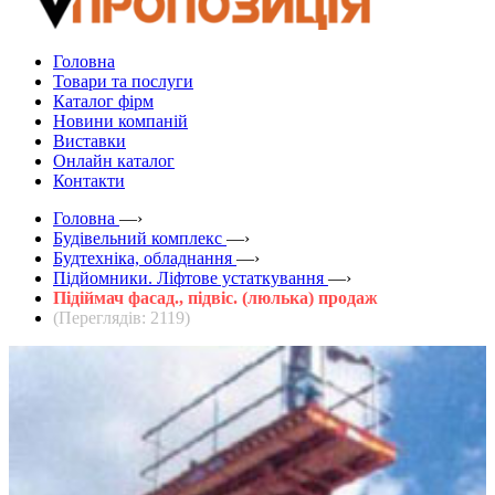
Головна
Товари та послуги
Каталог фірм
Новини компаній
Виставки
Онлайн каталог
Контакти
Головна
—›
Будівельний комплекс
—›
Будтехніка, обладнання
—›
Підйомники. Ліфтове устаткування
—›
Підіймач фасад., підвіс. (люлька) продаж
(Переглядів: 2119)