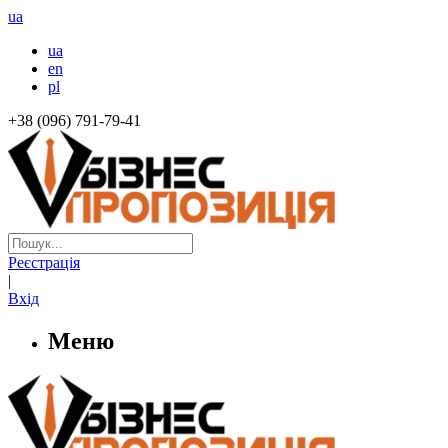
ua
ua
en
pl
+38 (096) 791-79-41
Реєстрація
|
Вхід
Меню