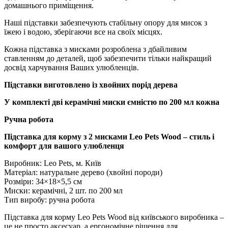
домашнього приміщення.
Наші підставки забезпечують стабільну опору для мисок з
їжею і водою, зберігаючи все на своїх місцях.
Кожна підставка з мисками розроблена з дбайливим
ставленням до деталей, щоб забезпечити тільки найкращий
досвід харчування Ваших улюбленців.
Підставки виготовлено із хвойних порід дерева
У комплекті дві керамічні миски ємністю по 200 мл кожна
Ручна робота
Підставка для корму з 2 мисками Leo Pets Wood – стиль і
комфорт для вашого улюбленця
Виробник: Leo Pets, м. Київ
Матеріал: натуральне дерево (хвойні породи)
Розміри: 34×18×5,5 см
Миски: керамічні, 2 шт. по 200 мл
Тип виробу: ручна робота
Підставка для корму Leo Pets Wood від київського виробника –
це не просто аксесуар, а ергономічне рішення для