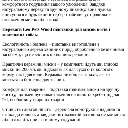
комфортного годування вашого улюбленця. Завдяки
натуральному дереву та зручному дизайну, вона чудово
вписується в будь-який інтер’єр і забезпечує правильне
положення мисок під час їжі.
Переваги Leo Pets Wood підставки для мисок котів і
маленьких собак:
Екологічність і безпека – підставка виготовлена з
натурального дерева хвойних порід, обробленого безпечними
засобами, що не містять шкідливих речовин.
Практичні керамічні миски – у комплекті йдуть дві глибокі
миски по 200 мл, які підходять як для сухого та вологого
корму, так і для води. Кераміка не вбирає запахи, легко
миється та безпечна для тварин.
Комфорт для тварини – підставка піднімає миски на зручну
висоту, що зменшує навантаження на шию та хребет під час
їжі, особливо у старших тварин.
Стійкість і довговічність – дерев’яна конструкція надійна та
стійка до вологи, а завдяки оптимальній вазі вона не ковзає по
підлозі навіть при активному годуванні.