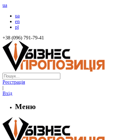
ua
ua
en
pl
+38 (096) 791-79-41
Реєстрація
|
Вхід
Меню