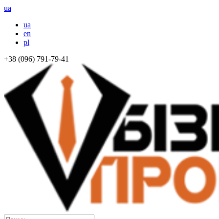
ua
ua
en
pl
+38 (096) 791-79-41