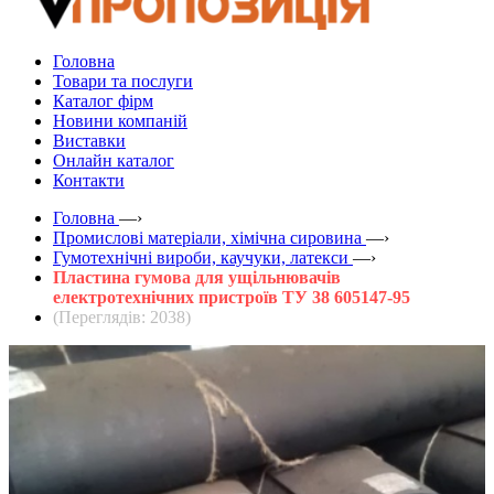
Головна
Товари та послуги
Каталог фірм
Новини компаній
Виставки
Онлайн каталог
Контакти
Головна
—›
Промислові матеріали, хімічна сировина
—›
Гумотехнічні вироби, каучуки, латекси
—›
Пластина гумова для ущільнювачів
електротехнічних пристроїв ТУ 38 605147-95
(Переглядів: 2038)