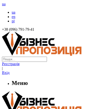
ua
ua
en
pl
+38 (096) 791-79-41
Реєстрація
|
Вхід
Меню