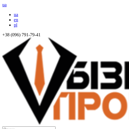
ua
ua
en
pl
+38 (096) 791-79-41