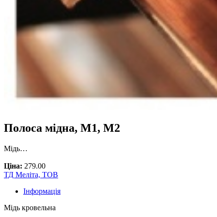
Полоса мідна, М1, М2
Мідь…
Ціна:
279.00
ТД Меліта, ТОВ
Інформація
Мідь кровельна