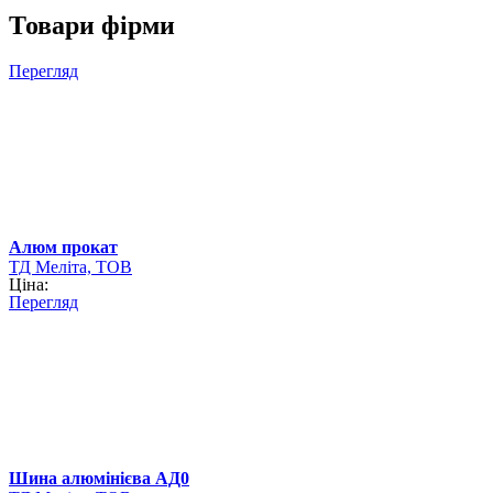
Товари фірми
Перегляд
Алюм прокат
ТД Меліта, ТОВ
Ціна:
Перегляд
Шина алюмінієва АД0