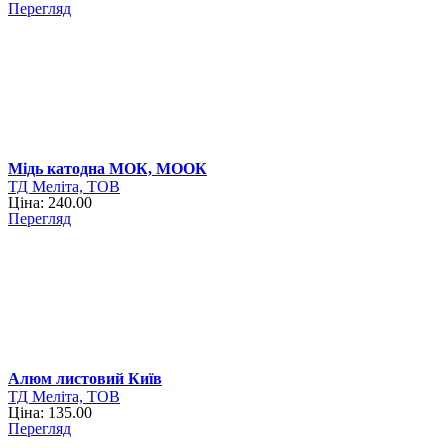
Перегляд
Мідь катодна МОК, МООК
ТД Меліта, ТОВ
Ціна: 240.00
Перегляд
Алюм листовий Київ
ТД Меліта, ТОВ
Ціна: 135.00
Перегляд