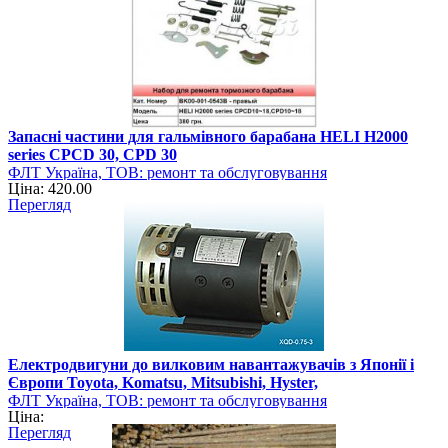
Запасні частини для гальмівного барабана HELI H2000
series CPCD 30, CPD 30
ФЛТ Україна, ТОВ: ремонт та обслуговування
Ціна: 420.00
навантажувально-розвантажувальної техніки
Перегляд
Електродвигуни до вилковим навантажувачів з Японії і
Європи Toyota, Komatsu, Mitsubishi, Hyster,
ФЛТ Україна, ТОВ: ремонт та обслуговування
Ціна:
навантажувально-розвантажувальної техніки
Перегляд