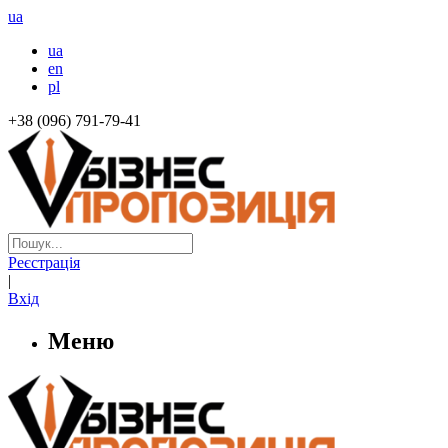
ua
ua
en
pl
+38 (096) 791-79-41
Реєстрація
|
Вхід
Меню