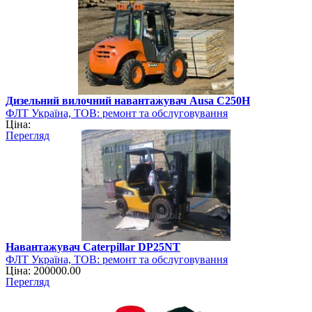
Дизельний вилочний навантажувач Ausa C250H
ФЛТ Україна, ТОВ: ремонт та обслуговування
Ціна:
навантажувально-розвантажувальної техніки
Перегляд
Навантажувач Caterpillar DP25NT
ФЛТ Україна, ТОВ: ремонт та обслуговування
Ціна: 200000.00
навантажувально-розвантажувальної техніки
Перегляд