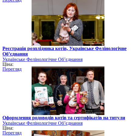
Реєстрація розплідника котів, Українське Фелінологічне
Об’єднання
Українське Фелінологічне Об’єднання
Ціна:
Перегляд
Оформлення родоводів котів та сертифікатів на титули
Українське Фелінологічне Об’єднання
Ціна:
Перегляд