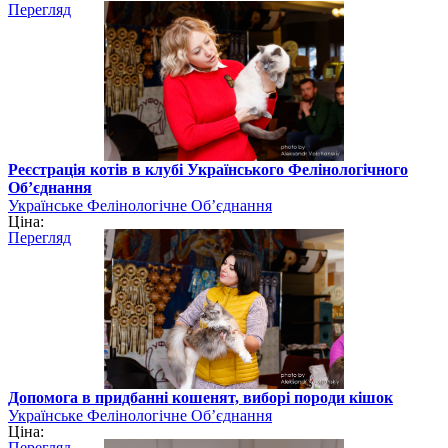
Перегляд
Реєстрація котів в клубі Українського Фелінологічного
Об’єднання
Українське Фелінологічне Об’єднання
Ціна:
Перегляд
Допомога в придбанні кошенят, виборі породи кішок
Українське Фелінологічне Об’єднання
Ціна:
Перегляд