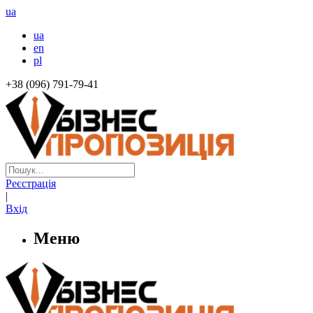
ua
ua
en
pl
+38 (096) 791-79-41
Реєстрація
|
Вхід
Меню