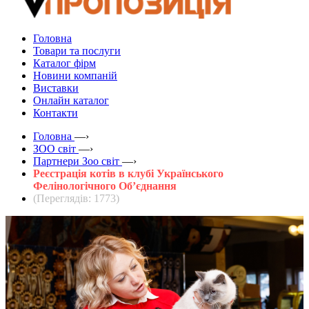
Головна
Товари та послуги
Каталог фірм
Новини компаній
Виставки
Онлайн каталог
Контакти
Головна
—›
ЗOO світ
—›
Партнери Зоо світ
—›
Реєстрація котів в клубі Українського
Фелінологічного Об’єднання
(Переглядів: 1773)