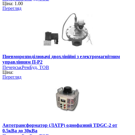
Ціна: 1.00
Перегляд
Пневморозподілювачі двохлінійні з електромагнітним
управлінням П-Р2
ПечерськРемБуд, ТОВ
Ціна:
Перегляд
Автотрансформатор (ЛАТР) однофазний TDGC-2 от
0.5кВа до 30кВа