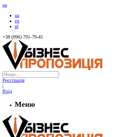
ua
ua
en
pl
+38 (096) 791-79-41
Реєстрація
|
Вхід
Меню