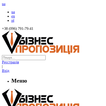
ua
ua
en
pl
+38 (096) 791-79-41
Реєстрація
|
Вхід
Меню