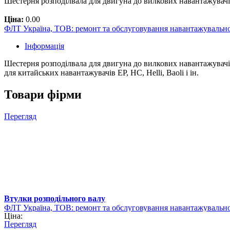
Шестерня розподілвала для двигуна до вилкових навантажувачів
Ціна:
0.00
ФЛТ Україна, ТОВ: ремонт та обслуговування навантажувально
Інформація
Шестерня розподілвала для двигуна до вилкових навантажувачів з
для китайських навантажувачів EP, HC, Helli, Baoli і ін.
Товари фірми
Перегляд
Втулки розподільного валу
ФЛТ Україна, ТОВ: ремонт та обслуговування навантажувально
Ціна:
Перегляд