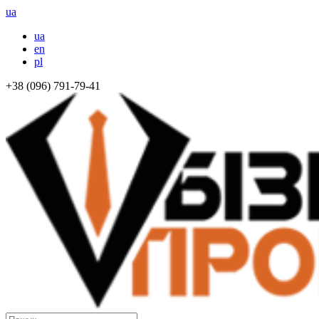
ua
ua
en
pl
+38 (096) 791-79-41