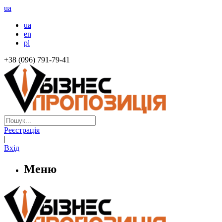
ua
ua
en
pl
+38 (096) 791-79-41
Реєстрація
|
Вхід
Меню