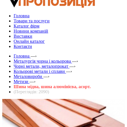
Головна
Товари та послуги
Каталог фірм
Новини компаній
Виставки
Онлайн каталог
Контакти
Головна
—›
Металургія чорна і кольорова
—›
Чорні метали, металопрокат
—›
Кольорові метали і сплави
—›
Металовироби
—›
Метизи
—›
Шина мідна, шина алюмінієва, асорт.
(Переглядів: 2090)