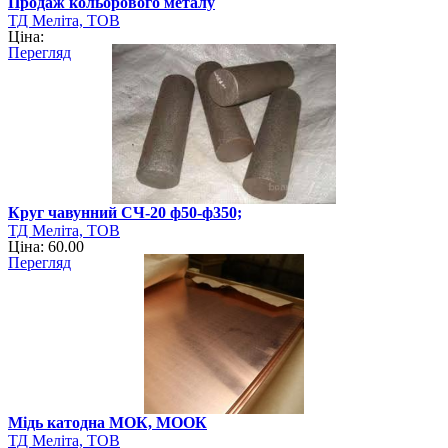
Продаж кольорового металу
ТД Меліта, ТОВ
Ціна:
Перегляд
Круг чавунний СЧ-20 ф50-ф350;
ТД Меліта, ТОВ
Ціна: 60.00
Перегляд
Мідь катодна МОК, МООК
ТД Меліта, ТОВ