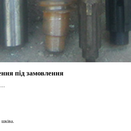
ення під замовлення
ки…
 шківа.