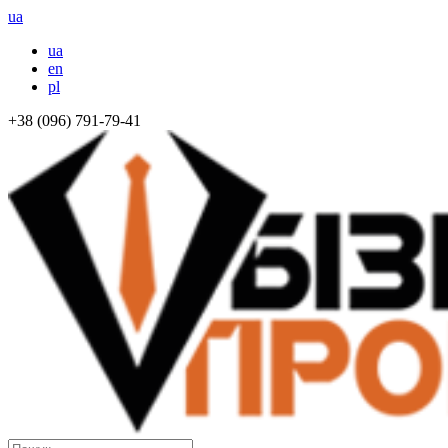
ua
ua
en
pl
+38 (096) 791-79-41