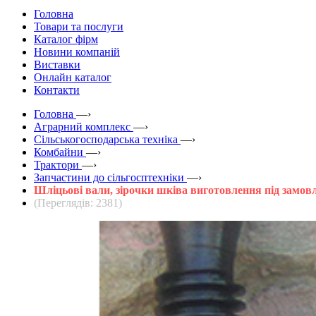
Головна
Товари та послуги
Каталог фірм
Новини компаній
Виставки
Онлайн каталог
Контакти
Головна
—›
Аграрний комплекс
—›
Сільськогосподарська техніка
—›
Комбайни
—›
Трактори
—›
Запчастини до сільгосптехніки
—›
Шліцьові вали, зірочки шківа виготовлення під замов
(Переглядів: 2381)