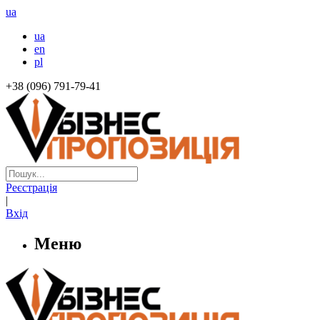
ua
ua
en
pl
+38 (096) 791-79-41
Реєстрація
|
Вхід
Меню