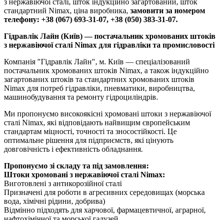
з нержавіючої сталі, шток індукційно загартований, шток
стандартний Nimax, ціна виробника,
замовити за номером
телефону: +38 (067) 693-31-07, +38 (050) 383-31-07.
Гідравлік Лайн (Київ) — постачальник хромованих штоків
з нержавіючої сталі Nimax для гідравліки та промисловості
Компанія "Гідравлік Лайн", м. Київ — спеціалізований
постачальник хромованих штоків Nimax, а також індукційно
загартованих штоків та стандартних хромованих штоків
Nimax для потреб гідравліки, пневматики, виробництва,
машинобудування та ремонту гідроциліндрів.
Ми пропонуємо високоякісні хромовані штоки з нержавіючої
сталі Nimax, які відповідають найвищим європейським
стандартам міцності, точності та зносостійкості. Це
оптимальне рішення для підприємств, які цінують
довговічність і ефективність обладнання.
Пропонуємо зі складу та під замовлення:
Штоки хромовані з нержавіючої сталі Nimax:
Виготовлені з антикорозійної сталі
Призначені для роботи в агресивних середовищах (морська
вода, хімічні рідини, добрива)
Відмінно підходять для харчової, фармацевтичної, аграрної,
нафтохімічної та морської галузей