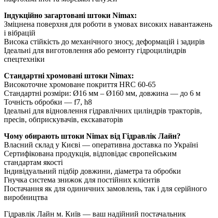
Індукційно загартовані штоки Nimax:
Зміцнена поверхня для роботи в умовах високих навантажень
і вібрацій
Висока стійкість до механічного зносу, деформацій і задирів
Ідеальні для виготовлення або ремонту гідроциліндрів
спецтехніки
Стандартні хромовані штоки Nimax:
Високоточне хромоване покриття HRC 60-65
Стандартні розміри: Ø16 мм – Ø160 мм, довжина — до 6 м
Точність обробки — f7, h8
Ідеальні для відновлення гідравлічних циліндрів тракторів,
пресів, обприскувачів, екскаваторів
Чому обирають штоки Nimax від Гідравлік Лайн?
Власний склад у Києві — оперативна доставка по Україні
Сертифікована продукція, відповідає європейським
стандартам якості
Індивідуальний підбір довжини, діаметра та обробки
Гнучка система знижок для постійних клієнтів
Постачання як для одиничних замовлень, так і для серійного
виробництва
Гідравлік Лайн м. Київ — ваш надійний постачальник