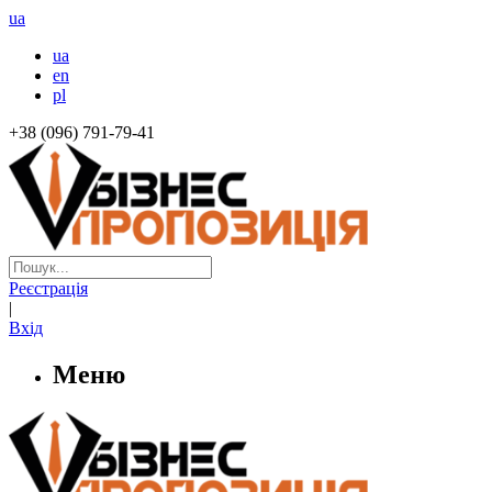
ua
ua
en
pl
+38 (096) 791-79-41
Реєстрація
|
Вхід
Меню