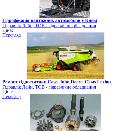
Гідрофікація вантажних автомобілів у Києві
Гідравлік Лайн, ТОВ - гідравлічне обладнання
Ціна:
Перегляд
Ремонт гідростатики Case, John Deere, Claas Lexion
Гідравлік Лайн, ТОВ - гідравлічне обладнання
Ціна:
Перегляд