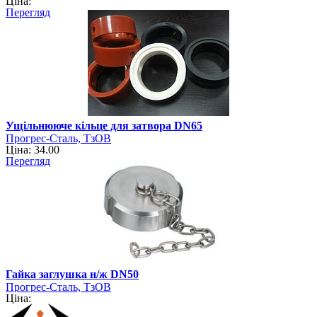
Ціна:
Перегляд
Ущільнююче кільце для затвора DN65
Прогрес-Сталь, ТзОВ
Ціна: 34.00
Перегляд
Гайка заглушка н/ж DN50
Прогрес-Сталь, ТзОВ
Ціна: