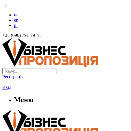
ua
ua
en
pl
+38 (096) 791-79-41
Реєстрація
|
Вхід
Меню