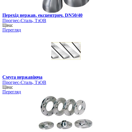
Перехід нержав. ексцентрич. DN50/40
Прогрес-Сталь, ТзОВ
Ціна:
Перегляд
Смуга нержавіюча
Прогрес-Сталь, ТзОВ
Ціна:
Перегляд