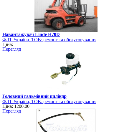
Навантажувач Linde H70D
ФЛТ Україна, ТОВ: ремонт та обслуговування
Ціна:
навантажувально-розвантажувальної техніки
Перегляд
Головний гальмівний циліндр
ФЛТ Україна, ТОВ: ремонт та обслуговування
Ціна: 1200.00
навантажувально-розвантажувальної техніки
Перегляд