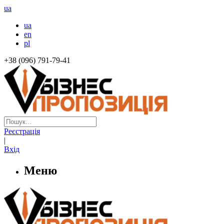
ua
ua
en
pl
+38 (096) 791-79-41
Реєстрація
|
Вхід
Меню