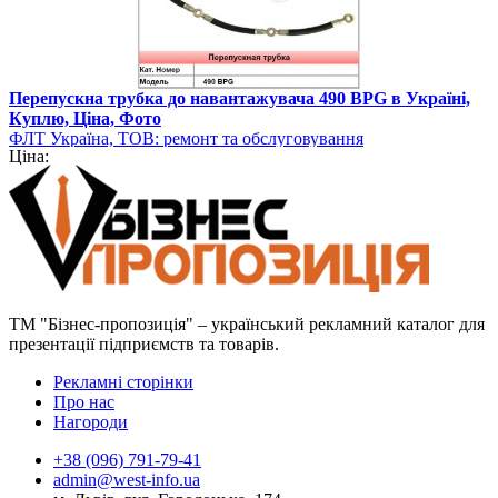
Перепускна трубка до навантажувача 490 BPG в Україні,
Куплю, Ціна, Фото
ФЛТ Україна, ТОВ: ремонт та обслуговування
Ціна:
навантажувально-розвантажувальної техніки
ТМ "Бізнес-пропозиція" – український рекламний каталог для
презентації підприємств та товарів.
Рекламні сторінки
Про нас
Нагороди
+38 (096) 791-79-41
admin@west-info.ua