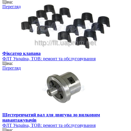
Ціна:
навантажувально-розвантажувальної техніки
Перегляд
Фіксатор клапана
ФЛТ Україна, ТОВ: ремонт та обслуговування
Ціна:
навантажувально-розвантажувальної техніки
Перегляд
Шестеренчатий вал для двигуна до вилковим
навантажувачів
ФЛТ Україна, ТОВ: ремонт та обслуговування
Ціна:
навантажувально-розвантажувальної техніки