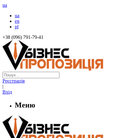
ua
ua
en
pl
+38 (096) 791-79-41
Реєстрація
|
Вхід
Меню