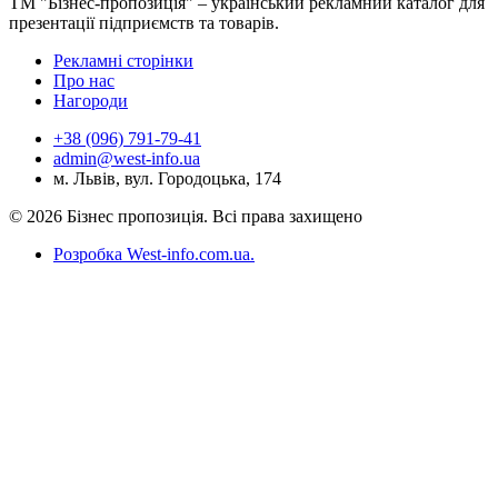
ТМ "Бізнес-пропозиція" – український рекламний каталог для
презентації підприємств та товарів.
Рекламні сторінки
Про нас
Нагороди
+38 (096) 791-79-41
admin@west-info.ua
м. Львів, вул. Городоцька, 174
© 2026 Бізнес пропозиція. Всі права захищено
Розробка West-info.com.ua
.