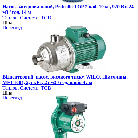
Насос, занурювальний, Pedrollo TOP 5 каб. 10 м., 920 Вт, 24
м3 / год, 14 м
Теплові Системи, ТОВ
Ціна:
Перегляд
Відцентровий, насос, високого тиску, WILO, Німеччина,
MHI 1604, 2,5 кВт, 25 м3 / год, напір 47 м
Теплові Системи, ТОВ
Ціна:
Перегляд