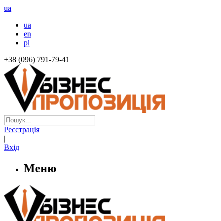
ua
ua
en
pl
+38 (096) 791-79-41
Реєстрація
|
Вхід
Меню