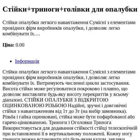
Стійки+триноги+голівки для опалубки
Стійки опалубки легкого навантаження Сумісні з елементами
провідних фірм виробників опалубки, і дозволяє легко
комбінувати їх.…
Ціна:
0.00
Інформація
Стійки опалубки легкого навантаження Сумісні з елементами
провідних фірм виробників опалубки, і дозволяє легко
комбінувати їх. Витримують численні цикли застосування.
Висота стійки може регулюватися покроково і плавно, що
дозволяє виставляти будь-яку висоту перекриттів у всьому
діапазоні. СТІЙКИ ОПАЛУБКИ З ВІДКРИТОЮ
ОЦИНКОВАНОЮ РІЗЬБОЮ Надійні, зручні і довговічні
стійки з навантаженням від 1т до 3т (на вибір замовника).
Різьба і гайка оцинковані, стійка може бути пофарбованої або
гарячо-цінкованною. Триноги і Оголовки Тринога
Використовується для додавання стійкості стійці телескопічній
при встановленні її в вертикальному положеніі. Кожну ногу
триноги можна встановити під будь-яким кутом, завдяки