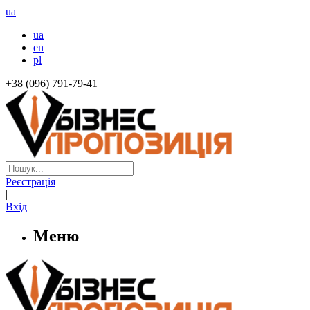
ua
ua
en
pl
+38 (096) 791-79-41
Реєстрація
|
Вхід
Меню