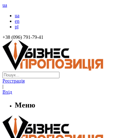
ua
ua
en
pl
+38 (096) 791-79-41
Реєстрація
|
Вхід
Меню