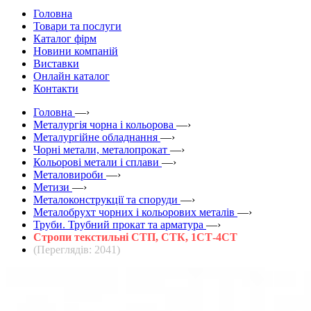
Головна
Товари та послуги
Каталог фірм
Новини компаній
Виставки
Онлайн каталог
Контакти
Головна
—›
Металургія чорна і кольорова
—›
Металургійне обладнання
—›
Чорні метали, металопрокат
—›
Кольорові метали і сплави
—›
Металовироби
—›
Метизи
—›
Металоконструкції та споруди
—›
Металобрухт чорних і кольорових металів
—›
Труби. Трубний прокат та арматура
—›
Стропи текстильні СТП, СТК, 1СТ-4СТ
(Переглядів: 2041)