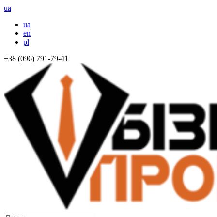
ua
ua
en
pl
+38 (096) 791-79-41