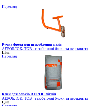
Перегляд
Ручна фреза для штроблення пазів
АЕРОБЛОК, ТОВ - газобетонні блоки та перекриття
Ціна:
PORISTON
Перегляд
Клей для блоків AEROC літній
АЕРОБЛОК, ТОВ - газобетонні блоки та перекриття
Ціна:
PORISTON
Перегляд