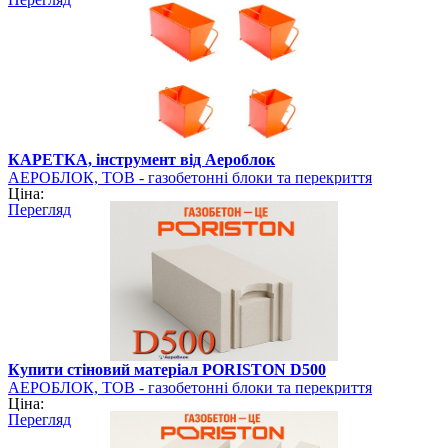
КАРЕТКА, інструмент від Аероблок
АЕРОБЛОК, ТОВ - газобетонні блоки та перекриття
Ціна:
PORISTON
Перегляд
Купити стіновий матеріал PORISTON D500
АЕРОБЛОК, ТОВ - газобетонні блоки та перекриття
Ціна:
PORISTON
Перегляд