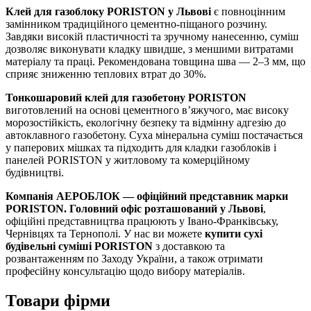
Клей для газоблоку PORISTON у Львові
є повноцінним
замінником традиційного цементно-піщаного розчину.
Завдяки високій пластичності та зручному нанесенню, суміш
дозволяє виконувати кладку швидше, з меншими витратами
матеріалу та праці. Рекомендована товщина шва — 2–3 мм, що
сприяє зниженню теплових втрат до 30%.
Тонкошаровий клей для газобетону PORISTON
виготовлений на основі цементного в’яжучого, має високу
морозостійкість, екологічну безпеку та відмінну адгезію до
автоклавного газобетону. Суха мінеральна суміш постачається
у паперових мішках та підходить для кладки газоблоків і
панелей PORISTON у житловому та комерційному
будівництві.
Компанія АЕРОБЛОК — офіційний представник марки
PORISTON. Головний офіс розташований у Львові
,
офіційні представництва працюють у Івано-Франківську,
Чернівцях та Тернополі. У нас ви можете
купити сухі
будівельні суміші PORISTON
з доставкою та
розвантаженням по Заходу України, а також отримати
професійну консультацію щодо вибору матеріалів.
Товари фірми