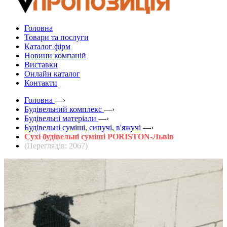
Головна
Товари та послуги
Каталог фірм
Новини компаній
Виставки
Онлайн каталог
Контакти
Головна
—›
Будівельний комплекс
—›
Будівельні матеріали
—›
Будівельні суміші, сипучі, в'яжучі
—›
Сухі будівельні суміші PORISTON-Львів
(Переглядів: 2067)