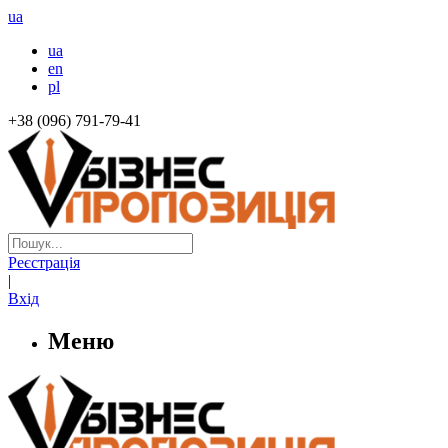
ua
ua
en
pl
+38 (096) 791-79-41
Реєстрація
|
Вхід
Меню