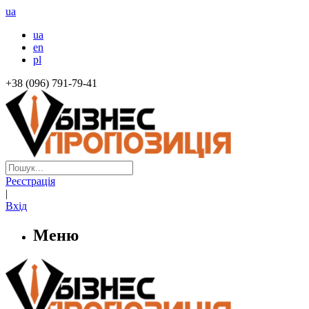
ua
ua
en
pl
+38 (096) 791-79-41
Реєстрація
|
Вхід
Меню