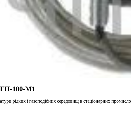
ТГП-100-М1
атури рідких і газоподібних середовищ в стаціонарних промис