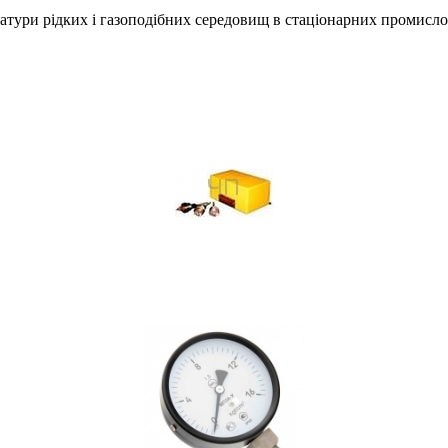
атури рідких і газоподібних середовищ в стаціонарних промисл