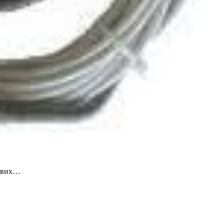
лових…