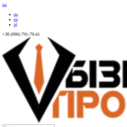
ua
ua
en
pl
+38 (096) 791-79-41