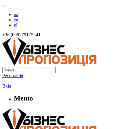
ua
ua
en
pl
+38 (096) 791-79-41
Реєстрація
|
Вхід
Меню