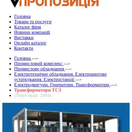
Головна
Товари та послуги
Каталог фірм
Новини компаній
Виставки
Онлайн каталог
Контакти
Головна
—›
Промисловий комплекс
—›
Промислове обладнання
—›
Електротехнічне обладнання. Електрощитове
устаткування. Електростанції
—›
Електродвигуни. Генератори. Трансформатори
—›
Трансформатори ТСЗ
(Переглядів: 2004)