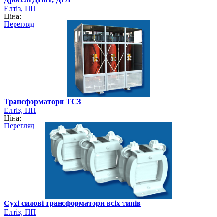
Елтіз, ПП
Ціна:
Перегляд
Трансформатори ТСЗ
Елтіз, ПП
Ціна:
Перегляд
Cухі силові трансформатори всіх типів
Елтіз, ПП