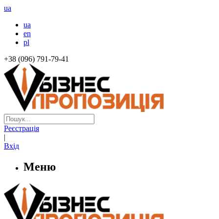
ua
ua
en
pl
+38 (096) 791-79-41
Реєстрація
|
Вхід
Меню