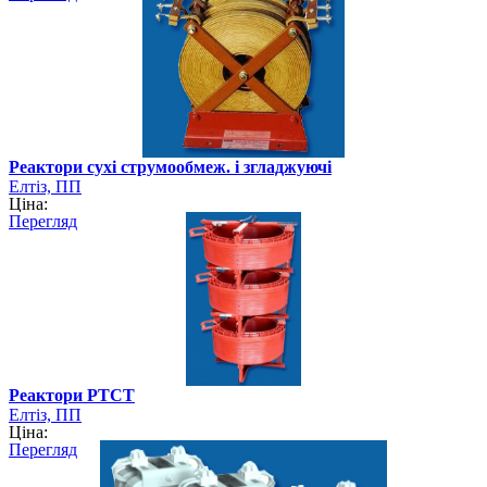
Реактори сухі струмообмеж. і згладжуючі
Елтіз, ПП
Ціна:
Перегляд
Реактори РТСТ
Елтіз, ПП
Ціна:
Перегляд