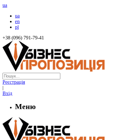
ua
ua
en
pl
+38 (096) 791-79-41
Реєстрація
|
Вхід
Меню