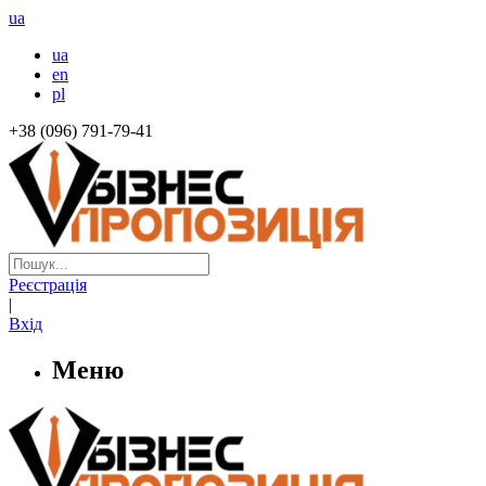
ua
ua
en
pl
+38 (096) 791-79-41
Реєстрація
|
Вхід
Меню