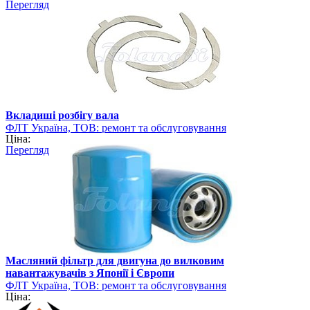
Перегляд
Вкладиші розбігу вала
ФЛТ Україна, ТОВ: ремонт та обслуговування
Ціна:
навантажувально-розвантажувальної техніки
Перегляд
Масляний фільтр для двигуна до вилковим
навантажувачів з Японії і Європи
ФЛТ Україна, ТОВ: ремонт та обслуговування
Ціна:
навантажувально-розвантажувальної техніки