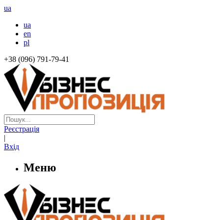
ua
ua
en
pl
+38 (096) 791-79-41
Реєстрація
|
Вхід
Меню