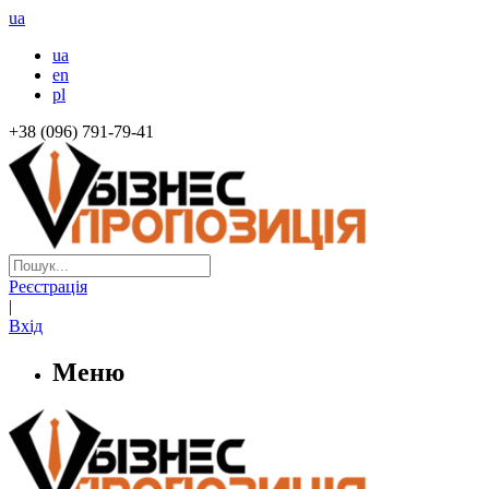
ua
ua
en
pl
+38 (096) 791-79-41
Реєстрація
|
Вхід
Меню