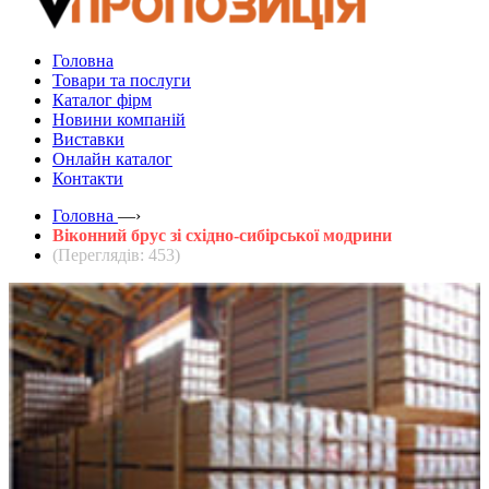
Головна
Товари та послуги
Каталог фірм
Новини компаній
Виставки
Онлайн каталог
Контакти
Головна
—›
Віконний брус зі східно-сибірської модрини
(Переглядів: 453)