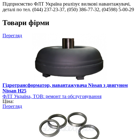
Підприємство ФЛТ Україна реалізує вилкові навантажувачі,
деталі по тел. (044) 237-23-37, (050) 386-77-32, (04598) 5-00-29
Товари фірми
Перегляд
Гідротрансформатор, навантажувача Nissan з двигуном
Nissan Н25
ФЛТ Україна, ТОВ: ремонт та обслуговування
Ціна:
навантажувально-розвантажувальної техніки
Перегляд