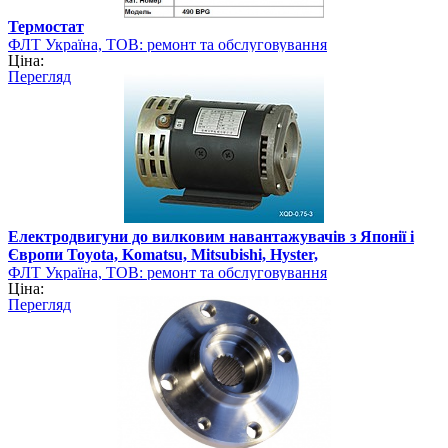
Термостат
ФЛТ Україна, ТОВ: ремонт та обслуговування
Ціна:
навантажувально-розвантажувальної техніки
Перегляд
Електродвигуни до вилковим навантажувачів з Японії і
Європи Toyota, Komatsu, Mitsubishi, Hyster,
ФЛТ Україна, ТОВ: ремонт та обслуговування
Ціна:
навантажувально-розвантажувальної техніки
Перегляд