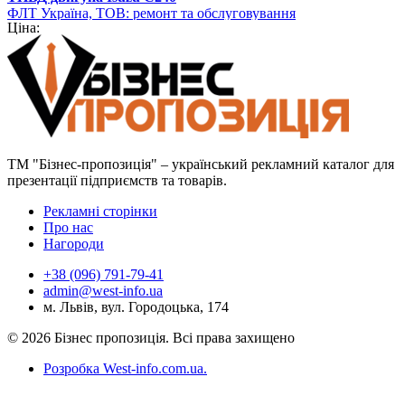
ФЛТ Україна, ТОВ: ремонт та обслуговування
Ціна:
навантажувально-розвантажувальної техніки
ТМ "Бізнес-пропозиція" – український рекламний каталог для
презентації підприємств та товарів.
Рекламні сторінки
Про нас
Нагороди
+38 (096) 791-79-41
admin@west-info.ua
м. Львів, вул. Городоцька, 174
© 2026 Бізнес пропозиція. Всі права захищено
Розробка West-info.com.ua
.