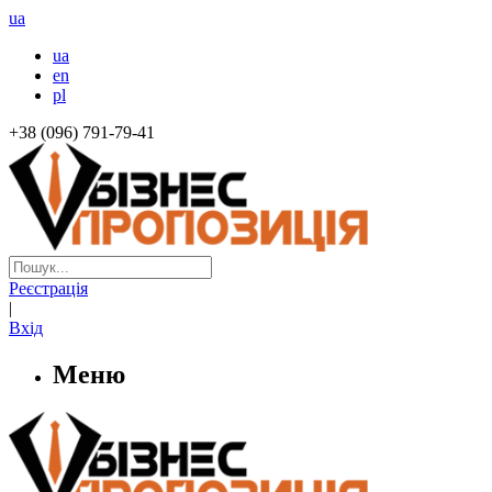
ua
ua
en
pl
+38 (096) 791-79-41
Реєстрація
|
Вхід
Меню