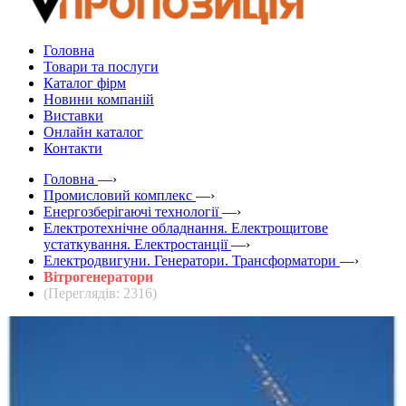
Головна
Товари та послуги
Каталог фірм
Новини компаній
Виставки
Онлайн каталог
Контакти
Головна
—›
Промисловий комплекс
—›
Енергозберігаючі технології
—›
Електротехнічне обладнання. Електрощитове
устаткування. Електростанції
—›
Електродвигуни. Генератори. Трансформатори
—›
Вітрогенератори
(Переглядів: 2316)