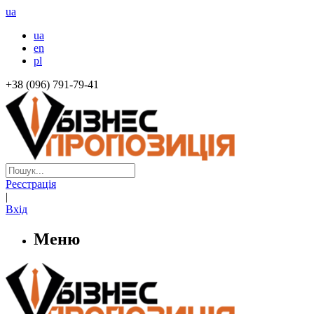
ua
ua
en
pl
+38 (096) 791-79-41
Реєстрація
|
Вхід
Меню