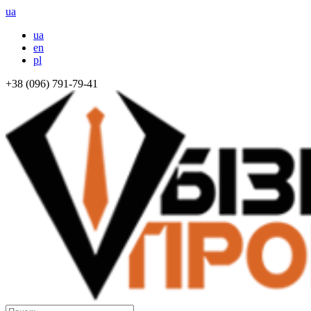
ua
ua
en
pl
+38 (096) 791-79-41