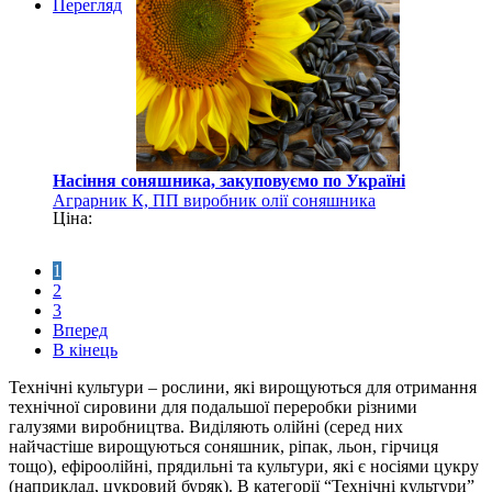
Перегляд
Насіння соняшника, закуповуємо по Україні
Аграрник К, ПП виробник олії соняшника
Ціна:
1
2
3
Вперед
В кінець
Технічні культури – рослини, які вирощуються для отримання
технічної сировини для подальшої переробки різними
галузями виробництва. Виділяють олійні (серед них
найчастіше вирощуються соняшник, ріпак, льон, гірчиця
тощо), ефіроолійні, прядильні та культури, які є носіями цукру
(наприклад, цукровий буряк). В категорії “Технічні культури”