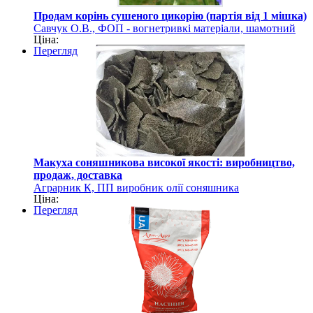
Продам корінь сушеного цикорію (партія від 1 мішка)
Савчук О.В., ФОП - вогнетривкі матеріали, шамотний
Ціна:
порошок Хмельницька область
Перегляд
Макуха соняшникова високої якості: виробництво,
продаж, доставка
Аграрник К, ПП виробник олії соняшника
Ціна:
Перегляд