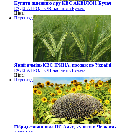
Купити пшеницю яру КВС АКВІЛОН, Бучач
ГАДЗ-АГРО, ТОВ насіння з Бучача
Ціна:
Перегляд
Ярий ячмінь КВС ІРИНА, продаж по Україні
ГАДЗ-АГРО, ТОВ насіння з Бучача
Ціна:
Перегляд
Гібрид соняшника НС Аякс, купити в Черкасах