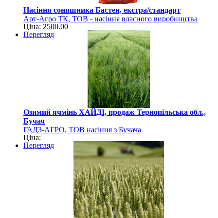
Насіння соняшника Бастен, екстра/стандарт
Арт-Агро ТК, ТОВ - насіння власного виробництва
Ціна: 2500.00
Перегляд
Озимий ячмінь ХАЙДІ, продаж Тернопільська обл.,
Бучач
ГАДЗ-АГРО, ТОВ насіння з Бучача
Ціна:
Перегляд