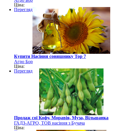
Агро Бор
Ціна:
Перегляд
Купити Насіння соняшнику Тор 7
Агро Бор
Ціна:
Перегляд
Продаж сої Кофу, Моравія, Муза, Вільшанка
ГАДЗ-АГРО, ТОВ насіння з Бучача
Ціна: