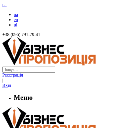
ua
ua
en
pl
+38 (096) 791-79-41
Реєстрація
|
Вхід
Меню