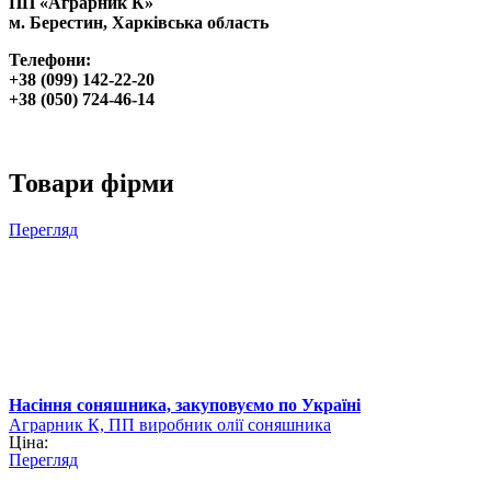
ПП «Аграрник К»
м. Берестин, Харківська область
Телефони:
+38 (099) 142-22-20
+38 (050) 724-46-14
Товари фірми
Перегляд
Насіння соняшника, закуповуємо по Україні
Аграрник К, ПП виробник олії соняшника
Ціна:
Перегляд