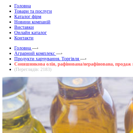
Головна
Товари та послуги
Каталог фірм
Новини компаній
Виставки
Онлайн каталог
Контакти
Головна
—›
Аграрний комплекс
—›
Продукти харчування. Торгівля
—›
Соняшникова олія, рафінована/нерафінована, продаж 
(Переглядів: 2183)