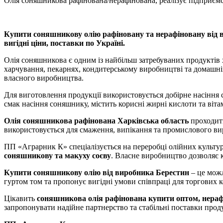
Олія соняшникова рафінована/нерафінована, реалізує підприє
Купити соняшникову олію рафіновану та нерафіновану від ви
вигідні ціни, поставки по Україні.
Олія соняшникова є одним із найбільш затребуваних продуктів 
харчування, пекарнях, кондитерському виробництві та домашній
власного виробництва.
Для виготовлення продукції використовується добірне насіння
смак насіння соняшнику, містить корисні жирні кислоти та віта
Олія соняшникова рафінована Харківська область
проходить
використовується для смаження, випікання та промислового ви
ПП «Аграрник К» спеціалізується на переробці олійних культу
соняшникову та макуху соєву
. Власне виробництво дозволяє к
Купити соняшникову олію від виробника Берестин
– це можл
гуртом том та пропонує вигідні умови співпраці для торгових 
Цікавить
соняшникова олія рафінована купити оптом, нераф
запропонувати надійне партнерство та стабільні поставки проду