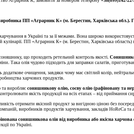
мство Аграрник К, замовити за номером телефону
+38(099)142-22-
робника ПП «Аграрник К» (м. Берестин, Харківська обл.). Гу
харчування в Україні та за її межами. Вона широко використовуєт
 кулінарії. ПП «Аграрник К» (м. Берестин, Харківська область)
 соняшнику, що проходить ретельний контроль якості.
Соняшнико
міни. Така олія чудово підходить для заправки салатів, приготув
 додаткове очищення, завдяки чому має світлий колір, нейтральн
робництва харчових продуктів.
р та виробляє
соняшникову олію, соєву олію (рафіновану та н
онтролювати якість продукції на всіх етапах – від приймання си
ивість отримати якісний продукт за вигідною ціною без посере
компаній, виробників продуктів харчування, закладів HoReCa та 
інована соняшникова олія від виробника або якісна харчова 
кції по Україні.