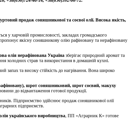
20, +38(050)724-46-14, +38(050)592-00-72.
ртовий продаж соняшникової та соєвої олії. Висока якість,
ься у харчовій промисловості, закладах громадського
 пропонує якісну соняшникову олію рафіновану та нерафіновану
ва олія нерафінована Україна
зберігає природний аромат та
ання холодних страв та використання в домашній кухні.
ий запах та високу стійкість до нагрівання. Вона широко
ерафіновану), шрот соняшниковий, шрот соєвий, макуху
ровини до відвантаження готової продукції.
дників. Підприємство здійснює продаж соняшникової олії
аграрних підприємств.
олія українського виробництва
, ПП «Аграрник К» готове