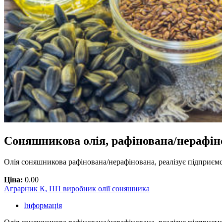
Соняшникова олія, рафінована/нерафіно
Олія соняшникова рафінована/нерафінована, реалізує підприєм
Ціна:
0.00
Аграрник К, ПП виробник олії соняшника
Інформація