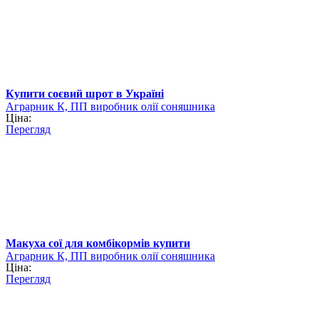
Купити соєвий шрот в Україні
Аграрник К, ПП виробник олії соняшника
Ціна:
Перегляд
Макуха сої для комбікормів купити
Аграрник К, ПП виробник олії соняшника
Ціна:
Перегляд