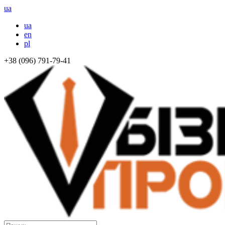
ua
ua
en
pl
+38 (096) 791-79-41