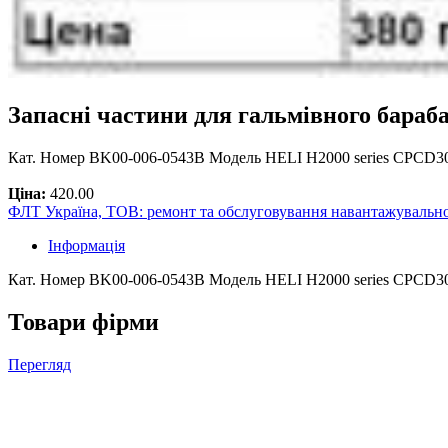
Запасні частини для гальмівного бараб
Кат. Номер BK00-006-0543B Модель HELI H2000 series CPCD3
Ціна:
420.00
ФЛТ Україна, ТОВ: ремонт та обслуговування навантажувально
Інформація
Кат. Номер BK00-006-0543B Модель HELI H2000 series CPCD30
Товари фірми
Перегляд