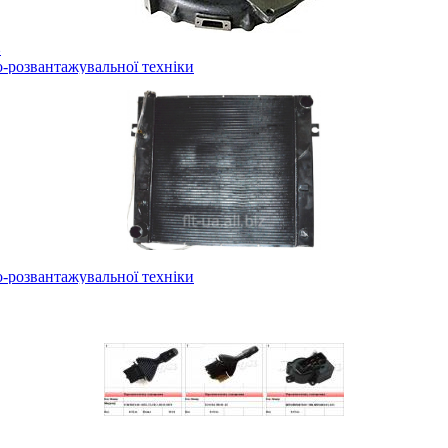
в
-розвантажувальної техніки
-розвантажувальної техніки