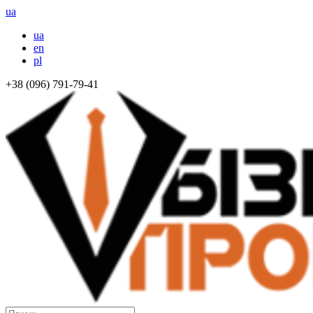
ua
ua
en
pl
+38 (096) 791-79-41