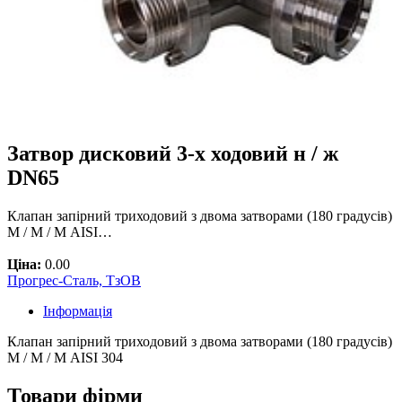
Затвор дисковий 3-х ходовий н / ж
DN65
Клапан запірний триходовий з двома затворами (180 градусів)
М / М / М AISI…
Ціна:
0.00
Прогрес-Сталь, ТзОВ
Інформація
Клапан запірний триходовий з двома затворами (180 градусів)
М / М / М AISI 304
Товари фірми