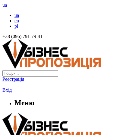
ua
ua
en
pl
+38 (096) 791-79-41
Реєстрація
|
Вхід
Меню