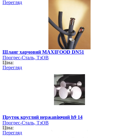
Перегляд
Шланг харчовий MAXIFOOD DN51
Прогрес-Сталь, ТзОВ
Ціна:
Перегляд
Пруток круглий нержавіючий h9 14
Прогрес-Сталь, ТзОВ
Ціна:
Перегляд