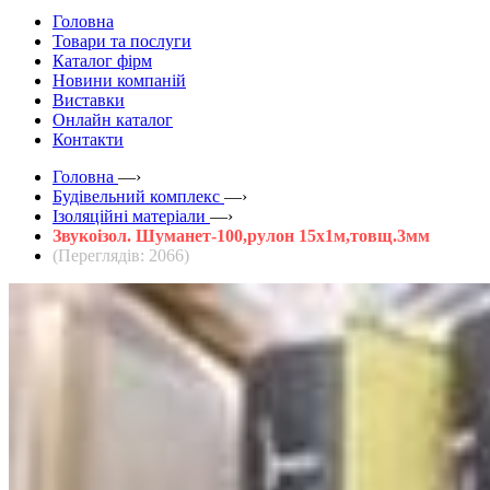
Головна
Товари та послуги
Каталог фірм
Новини компаній
Виставки
Онлайн каталог
Контакти
Головна
—›
Будівельний комплекс
—›
Ізоляційні матеріали
—›
Звукоізол. Шуманет-100,рулон 15х1м,товщ.3мм
(Переглядів: 2066)