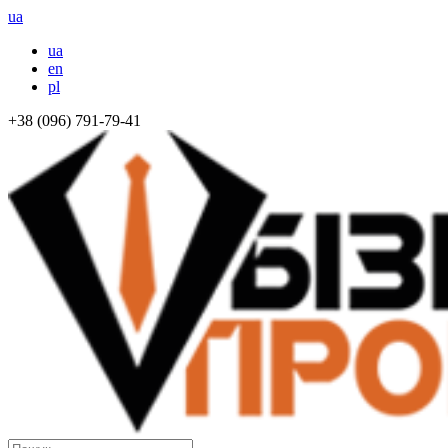
ua
ua
en
pl
+38 (096) 791-79-41