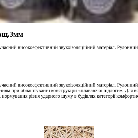
овщ.3мм
часний високоефективний звукоізоляційний матеріал. Рулонний
асний високоефективний звукоізоляційний матеріал. Рулонний м
ням при облаштуванні конструкцій «плаваючої підлоги». Для всі
 нормування рівня ударного шуму в будівлях категорії комфортно