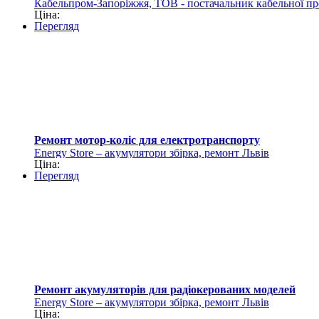
Кабельпром-Запоріжжя, ТОВ - постачальник кабельної пр
Ціна:
Перегляд
Ремонт мотор-коліс для електротранспорту
Еnergy Store – акумулятори збірка, ремонт Львів
Ціна:
Перегляд
Ремонт акумуляторів для радіокерованих моделей
Еnergy Store – акумулятори збірка, ремонт Львів
Ціна: