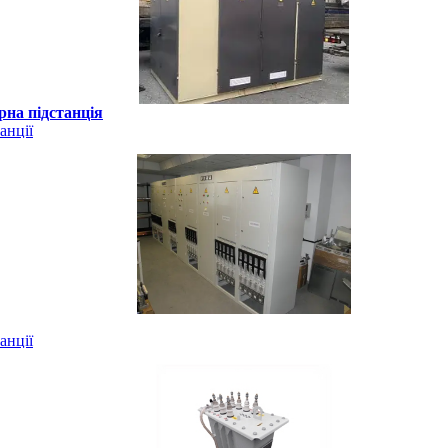
рна підстанція
анції
анції