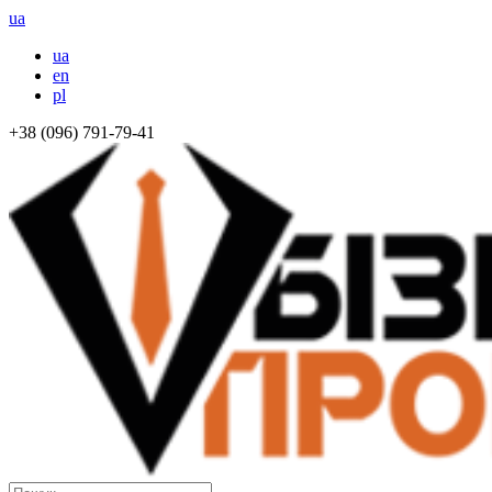
ua
ua
en
pl
+38 (096) 791-79-41