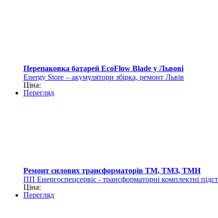
Перепаковка батарей EcoFlow Blade у Львові
Еnergy Store – акумулятори збірка, ремонт Львів
Ціна:
Перегляд
Ремонт силових трансформаторів ТМ, ТМЗ, ТМН
ПП Енергоспецсервіс - трансформаторні комплектні підст
Ціна:
Перегляд