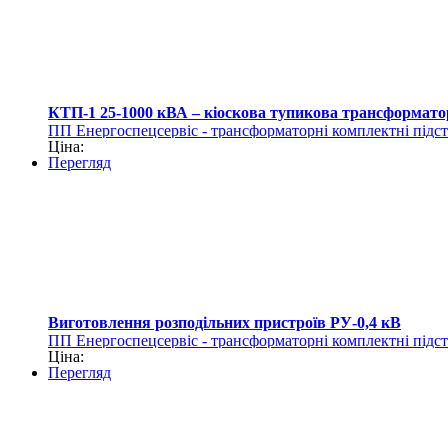
КТП-1 25-1000 кВА – кіоскова тупикова трансформато
ПП Енергоспецсервіс - трансформаторні комплектні підст
Ціна:
Перегляд
Виготовлення розподільних пристроїв РУ-0,4 кВ
ПП Енергоспецсервіс - трансформаторні комплектні підст
Ціна:
Перегляд