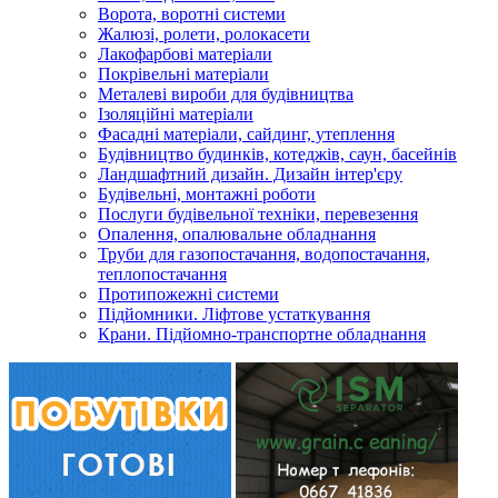
Ворота, воротні системи
Жалюзі, ролети, ролокасети
Лакофарбові матеріали
Покрівельні матеріали
Металеві вироби для будівництва
Ізоляційні матеріали
Фасадні матеріали, сайдинг, утеплення
Будівництво будинків, котеджів, саун, басейнів
Ландшафтний дизайн. Дизайн інтер'єру
Будівельні, монтажні роботи
Послуги будівельної техніки, перевезення
Опалення, опалювальне обладнання
Труби для газопостачання, водопостачання,
теплопостачання
Протипожежні системи
Підйомники. Ліфтове устаткування
Крани. Підйомно-транспортне обладнання