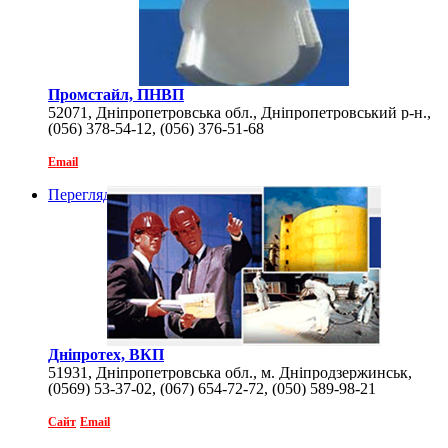
Промстайл, ПНВП
52071, Дніпропетровська обл., Дніпропетровський р-н.,
(056) 378-54-12, (056) 376-51-68
с. Опитний, вул. Наукова, 1/405
Email
Перегляд
Дніпротех, ВКП
51931, Дніпропетровська обл., м. Дніпродзержинськ,
(0569) 53-37-02, (067) 654-72-72, (050) 589-98-21
вул. Шевченківська, 37
Сайт
Email