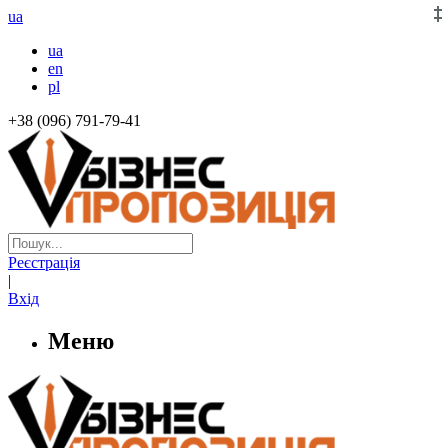
ua
ua
en
pl
+38 (096) 791-79-41
Реєстрація
|
Вхід
Меню