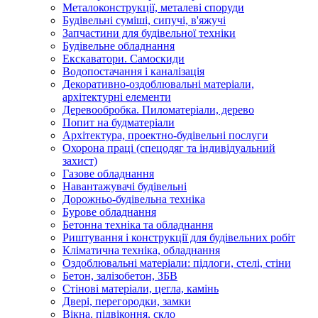
Металоконструкції, металеві споруди
Будівельні суміші, сипучі, в'яжучі
Запчастини для будівельної техніки
Будівельне обладнання
Екскаватори. Самоскиди
Водопостачання і каналізація
Декоративно-оздоблювальні матеріали,
архітектурні елементи
Деревообробка. Пиломатеріали, дерево
Попит на будматеріали
Архітектура, проектно-будівельні послуги
Охорона праці (спецодяг та індивідуальний
захист)
Газове обладнання
Навантажувачі будівельні
Дорожньо-будівельна техніка
Бурове обладнання
Бетонна техніка та обладнання
Риштування і конструкції для будівельних робіт
Кліматична техніка, обладнання
Оздоблювальні матеріали: підлоги, стелі, стіни
Бетон, залізобетон, ЗБВ
Стінові матеріали, цегла, камінь
Двері, перегородки, замки
Вікна, підвіконня, скло