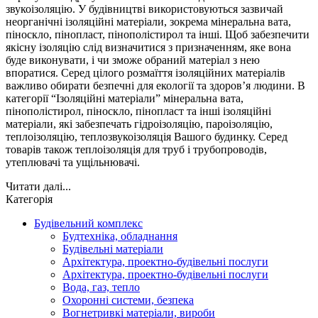
звукоізоляцію. У будівництві використовуються зазвичай
неорганічні ізоляційні матеріали, зокрема мінеральна вата,
піноскло, пінопласт, пінополістирол та інші. Щоб забезпечити
якісну ізоляцію слід визначитися з призначенням, яке вона
буде виконувати, і чи зможе обраний матеріал з нею
впоратися. Серед цілого розмаїття ізоляційних матеріалів
важливо обирати безпечні для екології та здоров’я людини. В
категорії “Ізоляційні матеріали” мінеральна вата,
пінополістирол, піноскло, пінопласт та інші ізоляційні
матеріали, які забезпечать гідроізоляцію, пароізоляцію,
теплоізоляцію, теплозвукоізоляція Вашого будинку. Серед
товарів також теплоізоляція для труб і трубопроводів,
утеплювачі та ущільнювачі.
Читати далі...
Категорія
Будівельний комплекс
Будтехніка, обладнання
Будівельні матеріали
Архітектура, проектно-будівельні послуги
Архітектура, проектно-будівельні послуги
Вода, газ, тепло
Охоронні системи, безпека
Вогнетривкі матеріали, вироби