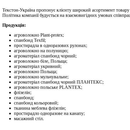
Текстон-Україна пропонує клієнту широкий асортимент товару з
Політика компанії будується на взаємовигідних умовах співпрац
Продукція:
агроволокно Plant-protex;
спанбонд Texfil;
простирадла в одноразових рулонах;
агроволокно на полуницю;
агроматеріал спанбонд чорний;
агроволокно біле, Польща;
агроматеріал укривний;
агроволокно Польща;
агроволокно мульчувальне;
агроматеріал спанбонд чорний ПЛАНТЕКС;
агроволокно польське PLANTEX;
флізелін;
спанбонд;
спанбонд кольоровий;
тканина меблева флізелін;
простирадло одноразове на канапу;
масажний стіл.