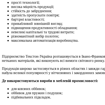
прості технології;
висока міцність продукції;
стійкість до забруднення;
здатність пропускати повітря;
бар'єрні властивості;
привабливий зовнішній вигляд;
підвищення продуктивності обладнання;
невеликі капітальні та трудові витрати;
різноманітний вибір полотен;
максимальна автоматизація виробництва.
Підприємство Текстон-Україна розташовується в Івано-Франков
нетканих матеріалів, які виконують всі вимоги світового ринку.
Продукція широко застосовується в різних областях і завжди гар
набула великої популярності у вітчизняних і закордонних замов
Де використовуються вироби в меблевій промисловості:
для ковзних оббивок;
оббивок для пружин і подушок;
підбивальних підкладок.