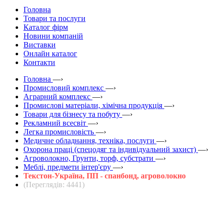
Головна
Товари та послуги
Каталог фірм
Новини компаній
Виставки
Онлайн каталог
Контакти
Головна
—›
Промисловий комплекс
—›
Аграрний комплекс
—›
Промислові матеріали, хімічна продукція
—›
Товари для бізнесу та побуту
—›
Рекламний всесвіт
—›
Легка промисловість
—›
Медичне обладнання, техніка, послуги
—›
Охорона праці (спецодяг та індивідуальний захист)
—›
Агроволокно, Грунти, торф, субстрати
—›
Меблі, предмети інтер'єру
—›
Текстон-Україна, ПП - спанбонд, агроволокно
(Переглядів: 4441)