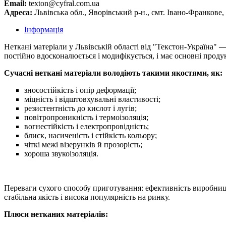
Email:
texton@cyfral.com.ua
Адреса:
Львівська обл., Яворівський р-н., смт. Івано-Франкове, 
Інформація
Неткані матеріали у Львівській області від "Текстон-Україна"
постійно вдосконалюється і модифікується, і має основні продук
Сучасні неткані матеріали володіють такими якостями, як:
зносостійкість і опір деформації;
міцність і відштовхувальні властивості;
резистентність до кислот і лугів;
повітропроникність і термоізоляція;
вогнестійкість і електропровідність;
блиск, насиченість і стійкість кольору;
чіткі межі візерунків й прозорість;
хороша звукоізоляція.
Переваги сухого способу приготування: ефективність виробницт
стабільна якість і висока популярність на ринку.
Плюси нетканих матеріалів: