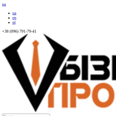
ua
ua
en
pl
+38 (096) 791-79-41