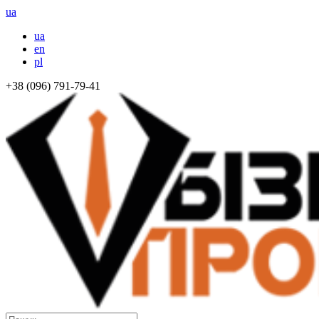
ua
ua
en
pl
+38 (096) 791-79-41