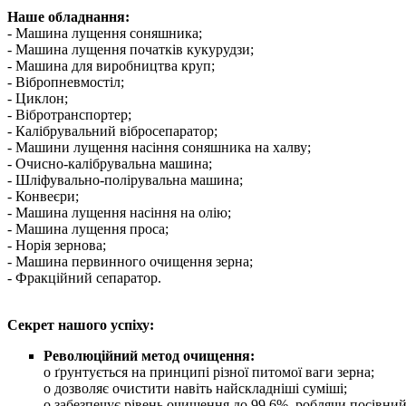
Наше обладнання:
- Машина лущення соняшника;
- Машина лущення початків кукурудзи;
- Машина для виробництва круп;
- Вібропневмостіл;
- Циклон;
- Вібротранспортер;
- Калібрувальний вібросепаратор;
- Машини лущення насіння соняшника на халву;
- Очисно-калібрувальна машина;
- Шліфувально-полірувальна машина;
- Конвеєри;
- Машина лущення насіння на олію;
- Машина лущення проса;
- Норія зернова;
- Машина первинного очищення зерна;
- Фракційний сепаратор.
Секрет нашого успіху:
Революційний метод очищення:
o ґрунтується на принципі різної питомої ваги зерна;
o дозволяє очистити навіть найскладніші суміші;
o забезпечує рівень очищення до 99,6%, роблячи посівни