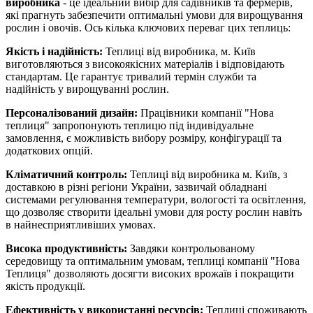
виробника
- це ідеальний вибір для садівників та фермерів,
які прагнуть забезпечити оптимальні умови для вирощування
рослин і овочів. Ось кілька ключових переваг цих теплиць:
Якість і надійність:
Теплиці від виробника, м. Київ
виготовляються з високоякісних матеріалів і відповідають
стандартам. Це гарантує тривалий термін служби та
надійність у вирощуванні рослин.
Персоналізований дизайн:
Працівники компанії "Нова
теплиця" запропонують теплицю під індивідуальне
замовлення, є можливість вибору розміру, конфігурації та
додаткових опцій.
Кліматичний контроль:
Теплиці від виробника м. Київ, з
доставкою в різні регіони України, зазвичай обладнані
системами регулювання температури, вологості та освітлення,
що дозволяє створити ідеальні умови для росту рослин навіть
в найнесприятливіших умовах.
Висока продуктивність:
Завдяки контрольованому
середовищу та оптимальним умовам, теплиці компанії "Нова
Теплиця" дозволяють досягти високих врожаїв і покращити
якість продукції.
Ефективність у використанні ресурсів:
Теплиці споживають