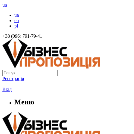
ua
ua
en
pl
+38 (096) 791-79-41
Реєстрація
|
Вхід
Меню