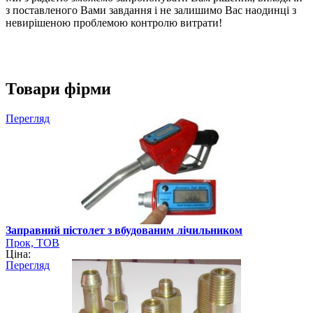
з поставленого Вами завдання і не залишимо Вас наодинці з
невирішеною проблемою контролю витрати!
Товари фірми
Перегляд
Заправний пістолет з вбудованим лічильником
Прок, ТОВ
Ціна:
Перегляд