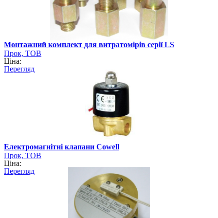
Монтажний комплект для витратомірів серії LS
Прок, ТОВ
Ціна:
Перегляд
Електромагнітні клапани Cowell
Прок, ТОВ
Ціна:
Перегляд