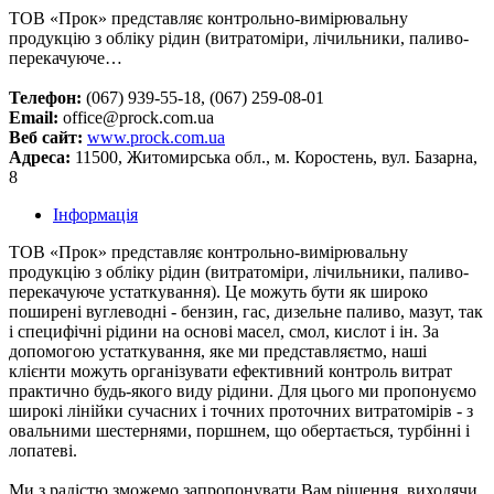
ТОВ «Прок» представляє контрольно-вимірювальну
продукцію з обліку рідин (витратоміри, лічильники, паливо-
перекачуюче…
Телефон:
(067) 939-55-18, (067) 259-08-01
Email:
office@prock.com.ua
Веб сайт:
www.prock.com.ua
Адреса:
11500, Житомирська обл., м. Коростень, вул. Базарна,
8
Інформація
ТОВ «Прок» представляє контрольно-вимірювальну
продукцію з обліку рідин (витратоміри, лічильники, паливо-
перекачуюче устаткування). Це можуть бути як широко
поширені вуглеводні - бензин, гас, дизельне паливо, мазут, так
і специфічні рідини на основі масел, смол, кислот і ін. За
допомогою устаткування, яке ми представляєтмо, наші
клієнти можуть організувати ефективний контроль витрат
практично будь-якого виду рідини. Для цього ми пропонуємо
широкі лінійки сучасних і точних проточних витратомірів - з
овальними шестернями, поршнем, що обертається, турбінні і
лопатеві.
Ми з радістю зможемо запропонувати Вам рішення, виходячи