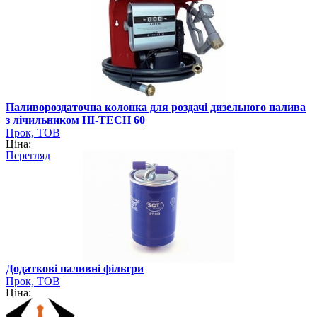
Паливороздаточна колонка для роздачі дизельного палива
з лічильником HI-TECH 60
Прок, ТОВ
Ціна:
Перегляд
Додаткові паливні фільтри
Прок, ТОВ
Ціна: