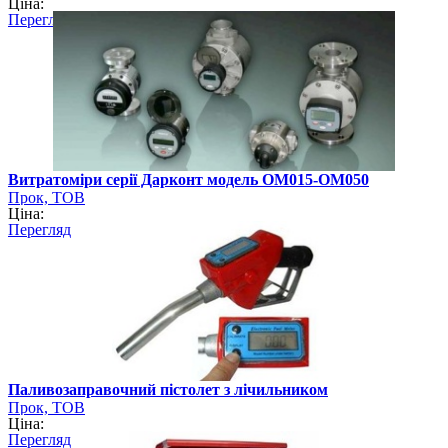
Ціна:
Перегляд
Витратоміри серії Дарконт модель ОМ015-OM050
Прок, ТОВ
Ціна:
Перегляд
Паливозаправочний пістолет з лічильником
Прок, ТОВ
Ціна:
Перегляд