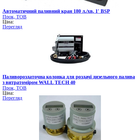
Автоматичний паливний кран 180 л./хв. 1′ BSP
Прок, ТОВ
Ціна:
Перегляд
Паливороздаточна колонка для роздачі дизельного палива
з витратоміром WALL TECH 40
Прок, ТОВ
Ціна:
Перегляд