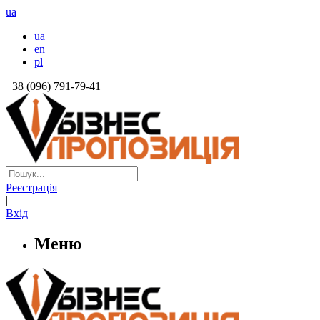
ua
ua
en
pl
+38 (096) 791-79-41
Реєстрація
|
Вхід
Меню