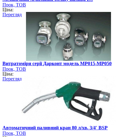
Прок, ТОВ
Ціна:
Перегляд
Витратоміри серії Дарконт модель MP015-MP050
Прок, ТОВ
Ціна:
Перегляд
Автоматичний паливний кран 80 л/хв. 3/4′ BSP
Прок, ТОВ